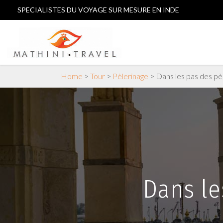
SPECIALISTES DU VOYAGE SUR MESURE EN INDE
Home
>
Tour
>
Pèlerinage
>
Dans les pas des pèl
Ladakh
Gujarat
En Amoureux
Jammu-et-Cachemire
Rajasthan
Ayurvéda
Himachal Pradesh
Uttarakhand
Dans le