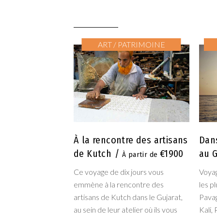
ART / PATRIMOINE
À la rencontre des artisans
Dans
de Kutch
€1900
au G
Ce voyage de dix jours vous
Voyag
emmène à la rencontre des
les p
artisans de Kutch dans le Gujarat,
Pava
au sein de leur atelier où ils vous
Kali,