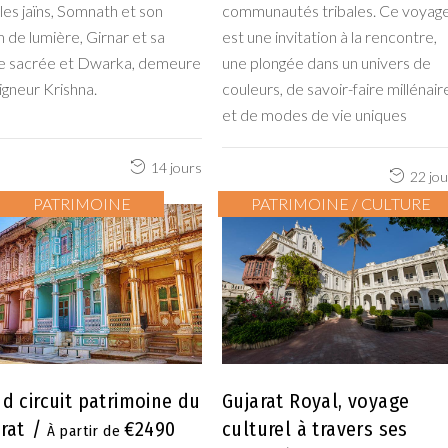
es jaïns, Somnath et son
communautés tribales. Ce voyag
m de lumière, Girnar et sa
est une invitation à la rencontre,
ne sacrée et Dwarka, demeure
une plongée dans un univers de
igneur Krishna.
couleurs, de savoir-faire millénair
et de modes de vie uniques
14 jours
22 jo
PATRIMOINE
PATRIMOINE / CULTURE
d circuit patrimoine du
Gujarat Royal, voyage
rat
€2490
culturel à travers ses