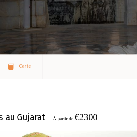
Carte
s au Gujarat
€2300