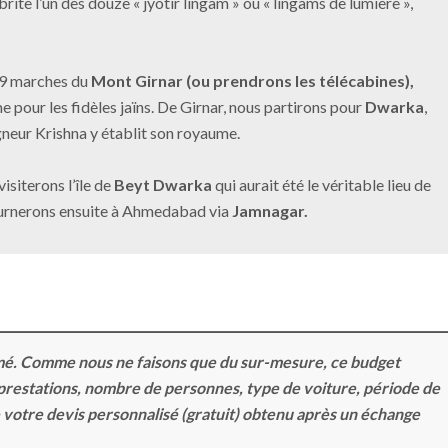
brite l’un des douze « jyotir lingam » ou « lingams de lumière »,
99 marches du
Mont Girnar (ou prendrons les télécabines),
 pour les fidèles jaïns. De Girnar, nous partirons pour
Dwarka
,
igneur Krishna y établit son royaume.
siterons l’île de
Beyt Dwarka
qui aurait été le véritable lieu de
ournerons ensuite à Ahmedabad via
Jamnagar.
timé. Comme nous ne faisons que du sur-mesure, ce budget
 prestations, nombre de personnes, type de voiture, période de
i de votre devis personnalisé (gratuit) obtenu après un échange