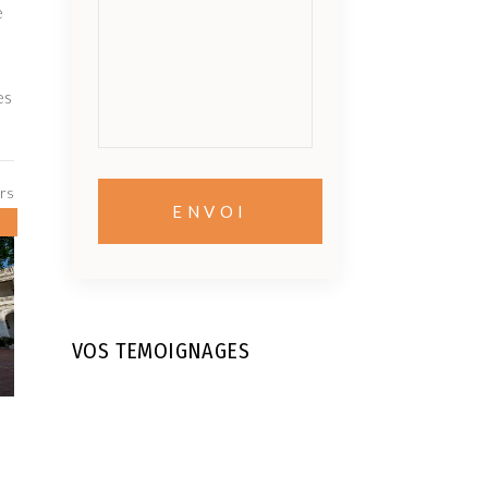
e
es
urs
VOS TEMOIGNAGES