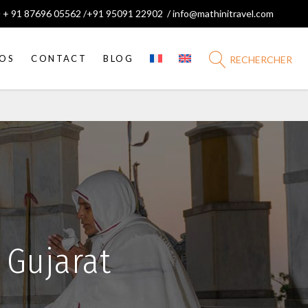
 + 91 87696 05562 /+91 95091 22902 /
info@mathinitravel.com
FOS
CONTACT
BLOG
RECHERCHER
Odisha
Pèlerinages
Tamil Nadu
Jharkhand
Séjour en Ashram
Kerala
Bengale Occidental
Karnataka
Bihar
Maharashtra
 Gujarat
Andhra Pradesh