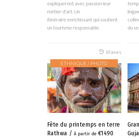
expliqueront avec passion leur
templ
métier d'art. Un
linga
itinéraire enrichissant qui soutient
colli
un tourisme responsable.
du se
10 jours
ETHNIQUE / PHOTO
Fête du printemps en terre
Gran
Rathwa
€1490
Guja