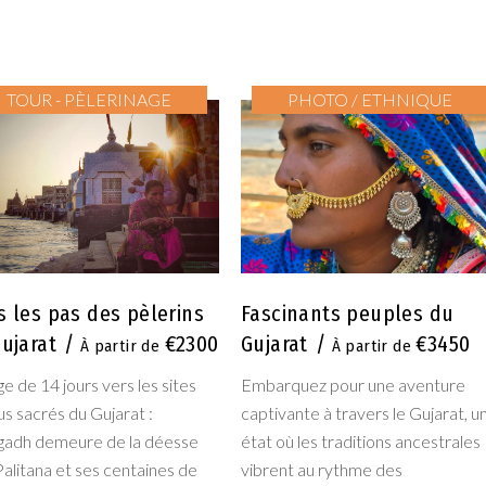
TOUR - PÈLERINAGE
PHOTO / ETHNIQUE
 les pas des pèlerins
Fascinants peuples du
ujarat
€2300
Gujarat
€3450
e de 14 jours vers les sites
Embarquez pour une aventure
lus sacrés du Gujarat :
captivante à travers le Gujarat, u
gadh demeure de la déesse
état où les traditions ancestrales
 Palitana et ses centaines de
vibrent au rythme des