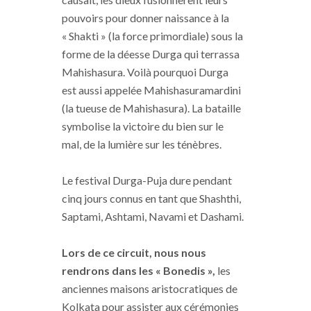
pouvoirs pour donner naissance à la
« Shakti »
(la force primordiale)
sous la
forme de la déesse
Durga
qui terrassa
Mahishasura
.
Voilà pourquoi
Durga
est aussi appelée
Mahishasuramardini
(la tueuse de
Mahishasura
)
.
La bataille
symbolise la victoire du bien
sur
le
mal, de la lumière sur les ténèbres.
Le festival
Durga-Puja
dure pendant
cinq jours connus en tant que
Shashthi
,
Saptami
,
Ashtami
,
Navami
et
Dashami
.
Lors de ce circuit, nous nous
rendrons dans les «
Bonedis »
,
les
anciennes maisons aristocratiques de
Kolkata
pour assister aux cérémonies